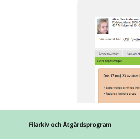
Filarkiv och Åtgärdsprogram