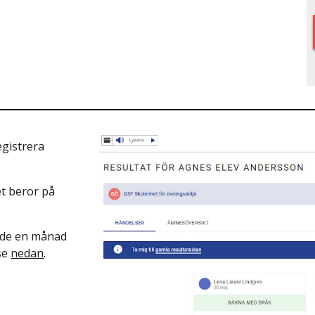
egistrera
et beror på
ade en månad
 se
nedan
.