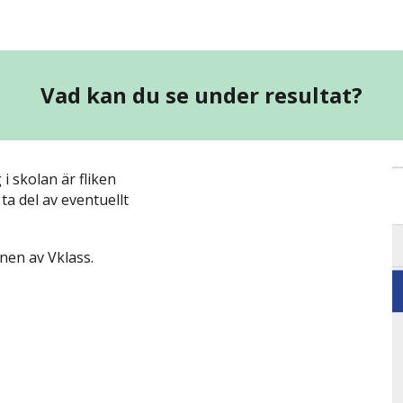
ip to main content
Skip to navigat
Vad kan du se under resultat?
i skolan är fliken
ta del av eventuellt
nen av Vklass.