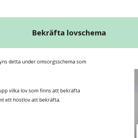
ip to main content
Skip to navigat
Bekräfta lovschema
 syns detta under omsorgsschema som 
upp vilka lov som finns att bekräfta
mt ett höstlov att bekräfta.