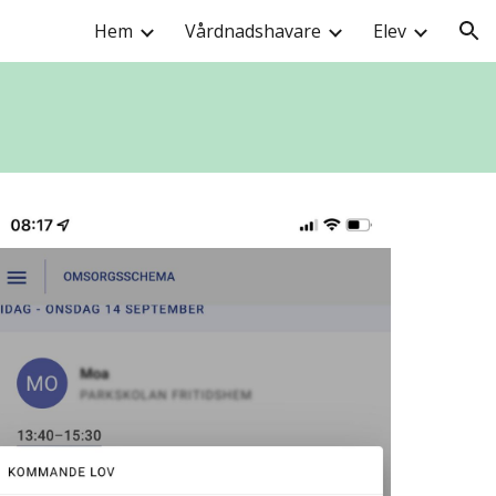
Hem
Vårdnadshavare
Elev
ion