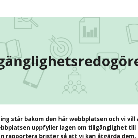
ip to main content
Skip to navigat
lgänglighetsredogör
ng står bakom den här webbplatsen och vi vill 
latsen uppfyller lagen om tillgänglighet till di
n rapportera brister så att vi kan åtgärda dem.