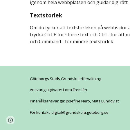
igenom hela webbplatsen och guidar dig rätt.
Textstorlek
Om du tycker att textstorleken på webbsidor är
trycka Ctrl + för större text och Ctrl - för a
och Command - för mindre textstorlek.
Göteborgs Stads Grundskoleförvaltning
Ansvarig utgivare: Lotta Fremlén
Innehållsansvariga: Josefine Nero, Mats Lundqvist
För kontakt:
digital@grundskola.goteborg.se
Page
Report abuse
updated