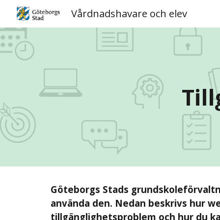
Vårdnadshavare och elev
Sk
Til
Göteborgs Stads grundskoleförvaltni
använda den. Nedan beskrivs hur webbp
tillgänglighetsproblem och hur du ka