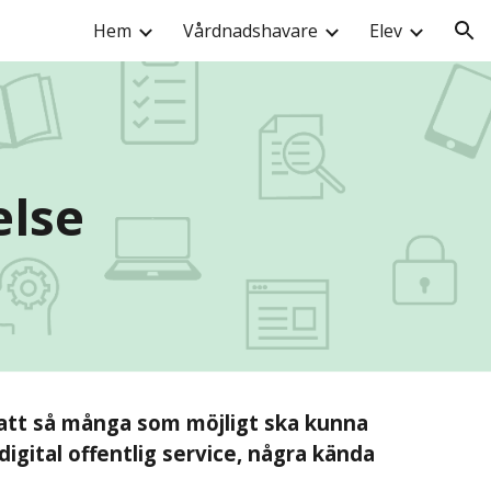
Hem
Vårdnadshavare
Elev
ion
else
att så många som möjligt ska kunna 
gital offentlig service, några kända 