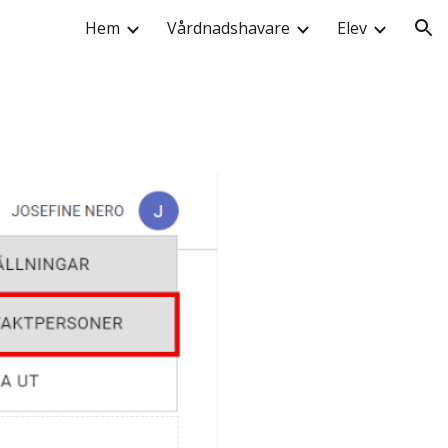
Hem
Vårdnadshavare
Elev
ion